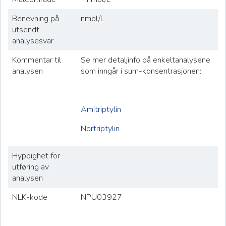
Benevning på
nmol/L
utsendt
analysesvar
Kommentar til
Se mer detaljinfo på enkeltanalysene
analysen
som inngår i sum-konsentrasjonen:
Amitriptylin
Nortriptylin
Hyppighet for
utføring av
analysen
NLK-kode
NPU03927