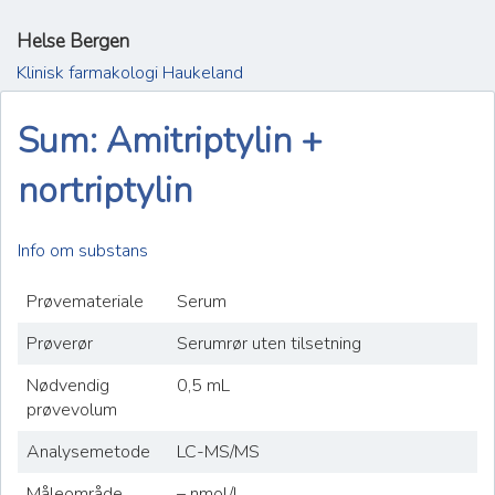
Helse Bergen
Klinisk farmakologi Haukeland
Sum: Amitriptylin +
nortriptylin
Info om substans
Prøvemateriale
Serum
Prøverør
Serumrør uten tilsetning
Nødvendig
0,5 mL
prøvevolum
Analysemetode
LC-MS/MS
Måleområde
– nmol/L