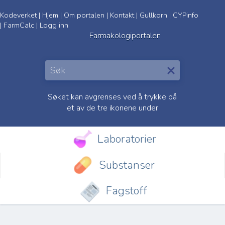
Kodeverket
|
Hjem
|
Om portalen
|
Kontakt
|
Gullkorn
|
CYPinfo
|
FarmCalc
|
Logg inn
Farmakologiportalen
Søket kan avgrenses ved å trykke på
et av de tre ikonene under
Laboratorier
Substanser
Fagstoff