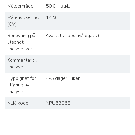
Måleområde
50,0 – μg/L
Måleusikkerhet
14 %
(CV)
Benevning på
Kvalitativ (positiv/negativ)
utsendt
analysesvar
Kommentar til
analysen
Hyppighet for
4-5 dager i uken
utføring av
analysen
NLK-kode
NPU53068