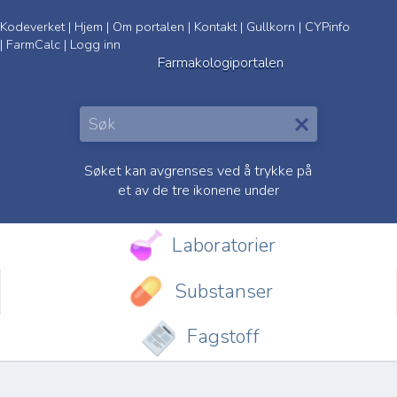
Kodeverket
|
Hjem
|
Om portalen
|
Kontakt
|
Gullkorn
|
CYPinfo
|
FarmCalc
|
Logg inn
Farmakologiportalen
Søket kan avgrenses ved å trykke på
et av de tre ikonene under
Laboratorier
Substanser
Fagstoff