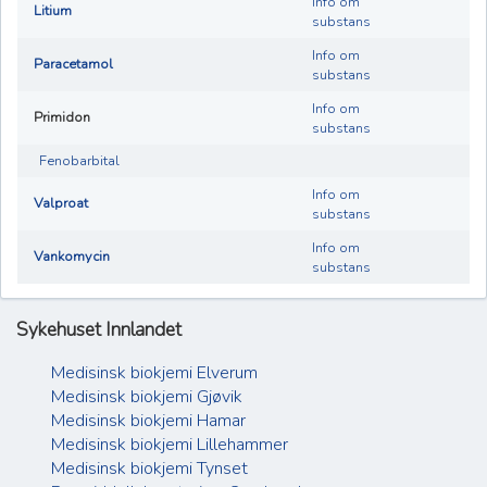
Info om
Litium
substans
Info om
Paracetamol
substans
Info om
Primidon
substans
Fenobarbital
Info om
Valproat
substans
Info om
Vankomycin
substans
Sykehuset Innlandet
Medisinsk biokjemi Elverum
Medisinsk biokjemi Gjøvik
Medisinsk biokjemi Hamar
Medisinsk biokjemi Lillehammer
Medisinsk biokjemi Tynset