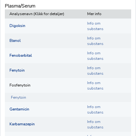
Plasma/Serum
Analysenavn (Klikk for detaljer)
Mer info
Info om
Digoksin
substans
Info om
Etanol
substans
Info om
Fenobarbital
substans
Info om
Fenytoin
substans
Info om
Fosfenytoin
substans
Fenytoin
Info om
Gentamicin
substans
Info om
Karbamazepin
substans