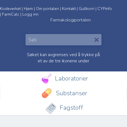
Kodeverket
|
Hjem
|
Om portalen
|
Kontakt
|
Gullkorn
|
CYPinfo
|
FarmCalc
|
Logg inn
Farmakologiportalen
Søket kan avgrenses ved å trykke på
et av de tre ikonene under
Laboratorier
Substanser
Fagstoff