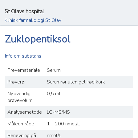
St Olavs hospital
Klinisk farmakologi St Olav
Zuklopentiksol
Info om substans
Prøvemateriale
Serum
Prøverør
Serumrør uten gel, rød kork
Nødvendig
0,5 ml
prøvevolum
Analysemetode
LC-MS/MS
Måleområde
1 – 200 nmol/L
Benevning på
nmol/L