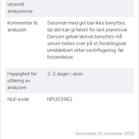
utsendt
analysesvar
Kommentar til
Serumrør med gel bør ikke benyttes,
analysen
da det kan gi falskt for lavt prøvesvar.
Dersom gelrør likevel benyttes må
serum helles over på et fordelingsrør
umiddelbart etter sentrifugering, før
forsendelse.
Hyppighet for
2-3 dager i uken
utføring av
analysen
NLK-kode
NPU03962
Sist endret 20. november 2019