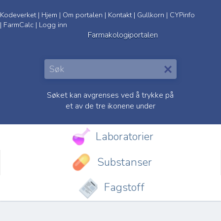
Kodeverket
|
Hjem
|
Om portalen
|
Kontakt
|
Gullkorn
|
CYPinfo
|
FarmCalc
|
Logg inn
Farmakologiportalen
Søket kan avgrenses ved å trykke på
et av de tre ikonene under
Laboratorier
Substanser
Fagstoff