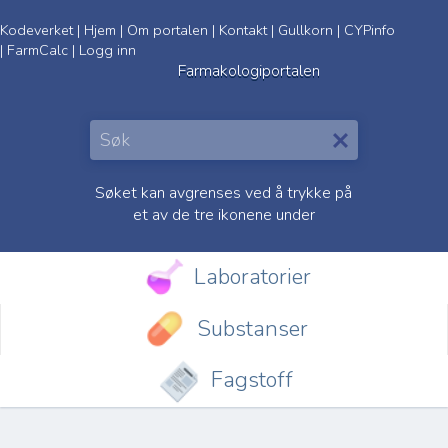
Kodeverket
|
Hjem
|
Om portalen
|
Kontakt
|
Gullkorn
|
CYPinfo
|
FarmCalc
|
Logg inn
Farmakologiportalen
Søket kan avgrenses ved å trykke på
et av de tre ikonene under
Laboratorier
Substanser
Fagstoff