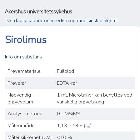
Akershus universitetssykehus
Tverrfaglig laboratoriemedisin og medisinsk biokjemi
Sirolimus
Info om substans
Prøvemateriale
Fullblod
Prøverør
EDTA-rør
Nødvendig
1 mL Microtainer kan benyttes ved
prøvevolum
vanskelig prøvetaking
Analysemetode
LC-MS/MS
Måleområde
1,13 – 43,5 μg/L
Måleusikkerhet (CV)
<10 %